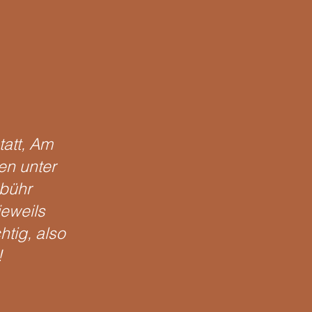
tatt, Am
en unter
bühr
jeweils
tig, also
!