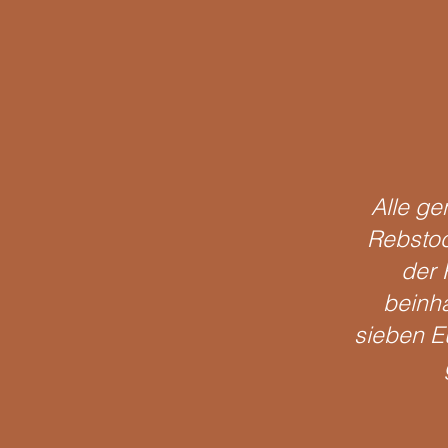
Alle ge
Rebstoc
der
beinha
sieben Eu