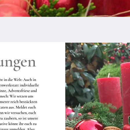
lungen
t in die Welt: Auch in
nwerkstatt individuelle
änze, Adventsfriese und
noch: Wir setzen uns
serer reich bestückten
taten aus. Meldet euch
nn wir versuchen, euch
u zaubern, so ist unsere
ative könnt ihr euch zu
inare anmelden.
Also: