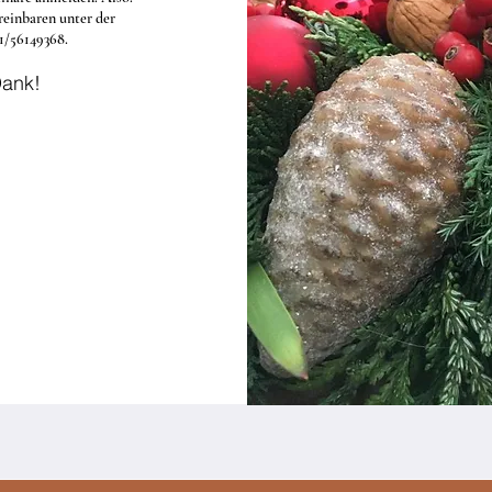
reinbaren unter der
/56149368.
Dank!